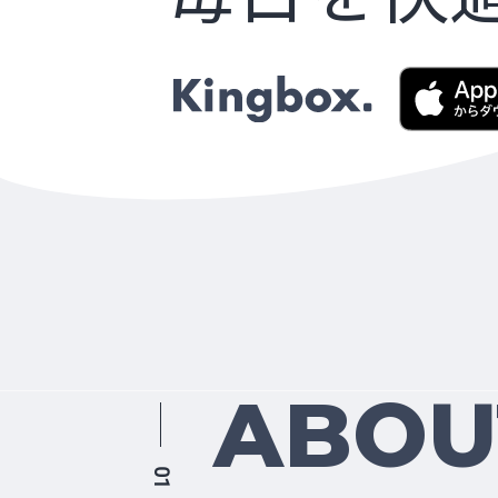
ABOU
01